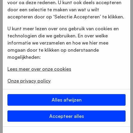
voor oa deze redenen. U kunt ook deels accepteren
Meer verkoop stimuleren
door een selectie te maken van wat u wilt
Geef uw verkoopteam de beschikking over
accepteren door op ‘Selectie Accepteren’ te klikken.
belangrijke klantgegevens voor segmentering en
targeting die snellere reactietijden en kortere
U kunt meer lezen over ons gebruik van cookies en
verkoopcycli mogelijk maken.
technologien die we gebruiken. En over welke
informatie we verzamelen en hoe we hier mee
omgaan door te klikken op onderstaande
Gegevens verzamelen en de
mogelijkheden:
online ervaring personaliseren
Lees meer over onze cookies
CRM-integratie is belangrijk voor het verkrijgen
van klantinzichten, die kunnen worden gebruikt
Onze privacy policy
voor het personaliseren van de online ervaring -
via gerichte inhoud, productaanbevelingen en
Alles afwijzen
andere suggesties. Maak uw website relevanter
en verhoog de conversies.
Accepteer alles
Geïntegreerde digitale marketing