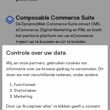
Composable Commerce Suite
De DynamicWeb Commerce Suite omvat CMS,
eCommerce, Digital Marketing en PIM, en biedt
het perfecte platform om uw eCommerce
traject op te bouwen en uit te breiden.
Controle over uw data
Optimalisatie van
Wij, en onze partners, gebruiken cookies om
bedrijfsprocessen
informatie over uw browse gedrag te verzamelen. Dit
Verminder de beheertijd met geautomatiseerde
doen we met verschillende redenen, onder andere:
gegevensoverdracht in realtime of batch tussen
Functioneel
uw website en D365 Sales en verminder de
Statistieken
factor 'menselijke fouten' door één
Marketing
masterrecord.
Door op ‘Accepteer alles’ te klikken geeft u consent