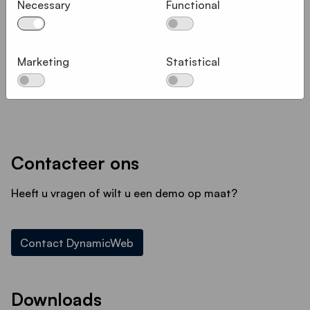
Necessary
Functional
Met DynamicWeb zijn al uw content, gebruikers
en gedrags- en transactiegegevens van klanten
binnen handbereik. Verbeter uw e-mail marketing
Marketing
Statistical
flow en optimaliseer de prestaties door middel
van automatisering.
Contacteer ons
Heeft u vragen of wilt u een demo op maat?
Contact DynamicWeb
Downloads